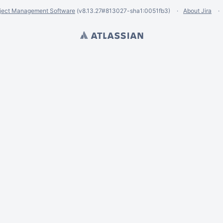
ject Management Software
(v8.13.27#813027-
sha1:0051fb3
)
About Jira