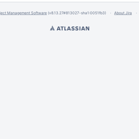
ject Management Software
(v8.13.27#813027-
sha1:0051fb3
)
About Jira